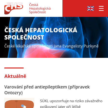
ČESKÁ HEPATOLOGICKÁ
SPOLEČNOST
České lékařské společnosti Jana Evangelisty Purkyně
Aktuálně
Varování před antiepileptikem (přípravek
Ontozry)
SÚKL upozorňuje na riziko závažného
poškození jater při léčbě