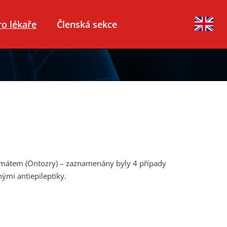
ro lékaře
Členská sekce
bamátem (Ontozry) – zaznamenány byly 4 případy
ými antiepileptiky.