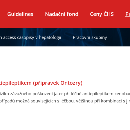
Guidelines
Nadační fond
Ceny ČHS
P
 access časopisy v hepatologii
Pracovní skupiny
iepileptikem (přípravek Ontozry)
iziko závažného poškození jater při léčbě antiepileptikem ceno
ípadů možná souvisejících s léčbou, většinou při kombinaci s jin