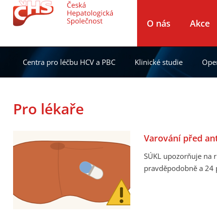
O nás
Akce
Centra pro léčbu HCV a PBC
Klinické studie
Open
Pro lékaře
Varování před ant
SÚKL upozorňuje na r
pravděpodobně a 24 př